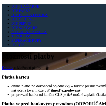
DTF TLAČIARNE
DTF FARBY
DTF FÓLIE A LEPIDLÁ
DTF ČISTENIE
DTF SERVIS
DTF SOFTWARE
ŠPECIALNÁ PONUKA
TERMOLISY
ZAPEKACIE RÚRY
UV DTF
Možnosti platby
Domov
»
Možnosti platby
Platba kartou
online platba po dokončení objednávky – budete presmerovan
náš účet a tovar môže byť
ihneď expedovaný
pri prevzatí balíka od kuriéra GLS je tiež možné zaplatiť čiast
Platba vopred bankovým prevodom (ODPORÚČAM