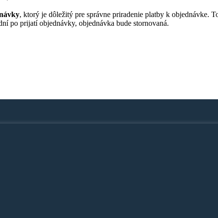
dnávky
, ktorý je dôležitý pre správne priradenie platby k objednávke. 
ní po prijatí objednávky, objednávka bude stornovaná.