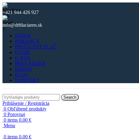
+421 944 426 927
info@dtftlaciaren.sk
JAZYK
PORADCA
PREČO DTF TLAČ
ÚVOD
O NÁS
PREVÁDZKA
SERVIS
BLOG
KONTAKT
Search
Prihlásenie / Registrácia
0
Obľúbené produkty
0
Porovnaj
0
items
0.00
€
Menu
0
items
0.00
€