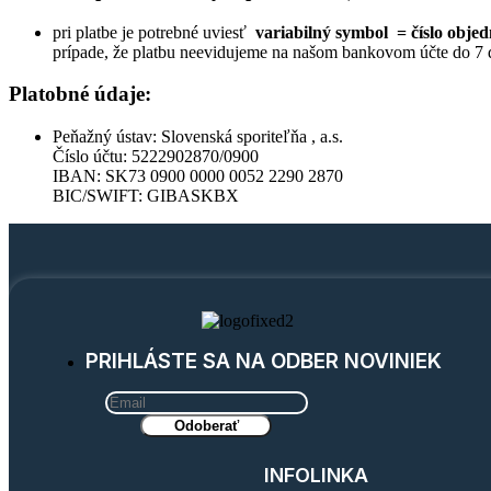
pri platbe je potrebné uviesť
variabilný symbol = číslo obje
prípade, že platbu neevidujeme na našom bankovom účte do 7 d
Platobné údaje:
Peňažný ústav: Slovenská sporiteľňa , a.s.
Číslo účtu: 5222902870/0900
IBAN: SK73 0900 0000 0052 2290 2870
BIC/SWIFT: GIBASKBX
PRIHLÁSTE SA NA ODBER NOVINIEK
INFOLINKA