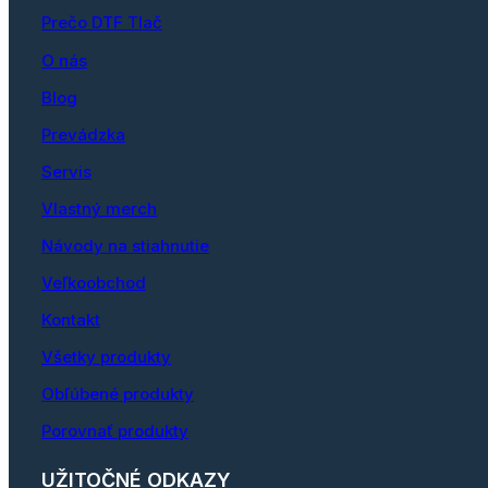
Prečo DTF Tlač
O nás
Blog
Prevádzka
Servis
Vlastný merch
Návody na stiahnutie
Veľkoobchod
Kontakt
Všetky produkty
Obľúbené produkty
Porovnať produkty
UŽITOČNÉ ODKAZY