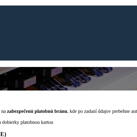
ý na
zabezpečenú platobnú bránu
, kde po zadaní údajov prebehne auto
ku dobierky platobnou kartou
E)