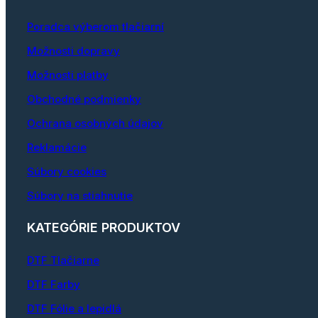
Poradca výberom tlačiarní
Možnosti dopravy
Možnosti platby
Obchodné podmienky
Ochrana osobných údajov
Reklamácie
Súbory cookies
Súbory na stiahnutie
KATEGÓRIE PRODUKTOV
DTF Tlačiarne
DTF Farby
DTF Fólie a lepidlá