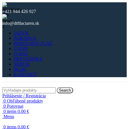
+421 944 426 927
info@dtftlaciaren.sk
JAZYK
PORADCA
PREČO DTF TLAČ
ÚVOD
O NÁS
PREVÁDZKA
SERVIS
BLOG
KONTAKT
Search
Prihlásenie / Registrácia
0
Obľúbené produkty
0
Porovnaj
0
items
0.00
€
Menu
0
items
0.00
€