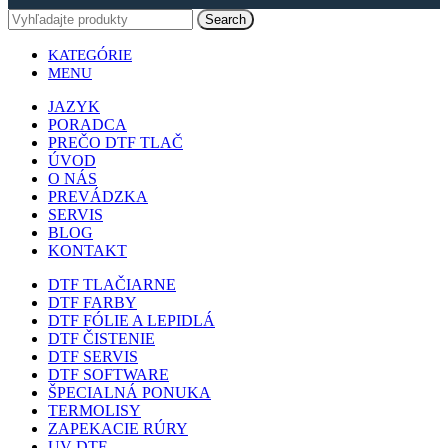
Search
KATEGÓRIE
MENU
JAZYK
PORADCA
PREČO DTF TLAČ
ÚVOD
O NÁS
PREVÁDZKA
SERVIS
BLOG
KONTAKT
DTF TLAČIARNE
DTF FARBY
DTF FÓLIE A LEPIDLÁ
DTF ČISTENIE
DTF SERVIS
DTF SOFTWARE
ŠPECIALNÁ PONUKA
TERMOLISY
ZAPEKACIE RÚRY
UV DTF