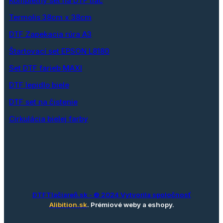
Kompletný set na DTF tlač
Termolis 38cm x 38cm
DTF Zapekacia rúra A3
Štartovací set EPSON L8180
Set DTF farieb MAXI
DTF lepidlo biele
DTF set na čistenie
Cirkulácia bielej farby
DTFTlačiareň.sk
- © 2024 Vytvorila spoločnosť
Alibition.sk
. Prémiové weby a eshopy.