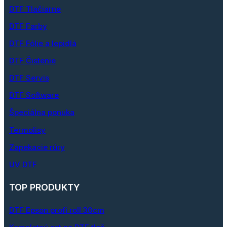
DTF Tlačiarne
DTF Farby
DTF Fólie a lepidlá
DTF Čistenie
DTF Servis
DTF Software
Špeciálna ponuka
Termolisy
Zapekacie rúry
UV DTF
TOP PRODUKTY
DTF Epson profi roll 30cm