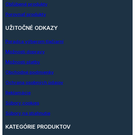
Obľúbené produkty
Porovnať produkty
UŽITOČNÉ ODKAZY
Poradca výberom tlačiarní
Možnosti dopravy
Možnosti platby
Obchodné podmienky
Ochrana osobných údajov
Reklamácie
Súbory cookies
Súbory na stiahnutie
KATEGÓRIE PRODUKTOV