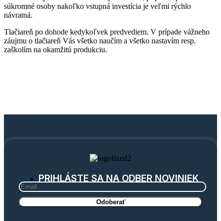
súkromné osoby nakoľko vstupná investícia je veľmi rýchlo
návratná.
Tlačiareň po dohode kedykoľvek predvediem. V prípade vážneho
záujmu o tlačiareň Vás všetko naučím a všetko nastavím resp.
zaškolím na okamžitú produkciu.
PRIHLÁSTE SA NA ODBER NOVINIEK