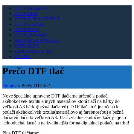
DTF TLAČIARNE
DTF FARBY
DTF FÓLIE A LEPIDLÁ
DTF ČISTENIE
DTF SERVIS
DTF SOFTWARE
ŠPECIALNÁ PONUKA
TERMOLISY
ZAPEKACIE RÚRY
UV DTF
Prečo DTF tlač
Domov
»
Prečo DTF tlač
Nové špeciálne upravené DTF tlačiarne určené k potlači
akéhokoľvek textilu a iných materiálov ktorá tlačí na hárky do
veľkosti A3 hárku(bežná tlačiareň). DTF tlačiareň je určená k
potlači akéhokoľvek textilu(materiálovo aj farebnosťou) a bežná
tlačiareň tlačí do veľkosti A3. Tlač zvládne skutočne každý - je to
jednoduchá, lacná a najkvalitnejšia forma digitálnej potlače na trhu!
Plus DTF tlačiarne: