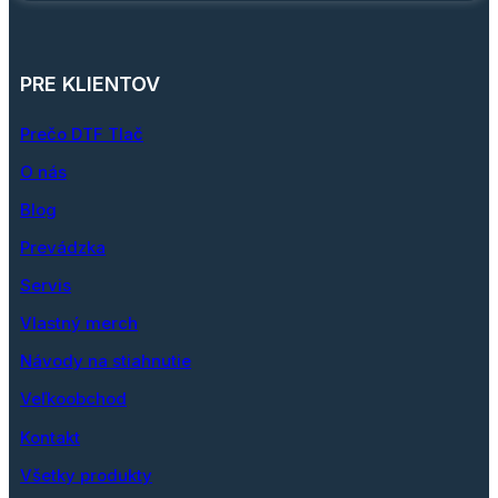
PRE KLIENTOV
Prečo DTF Tlač
O nás
Blog
Prevádzka
Servis
Vlastný merch
Návody na stiahnutie
Veľkoobchod
Kontakt
Všetky produkty