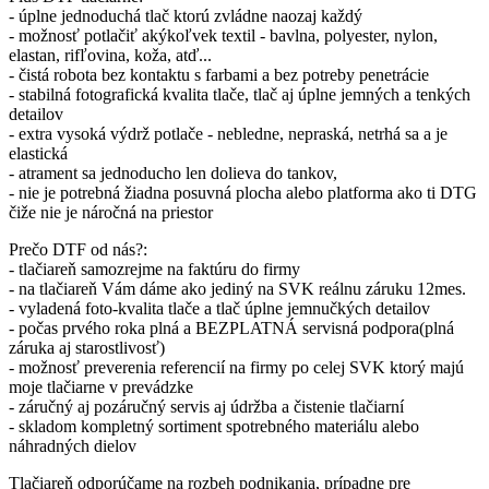
- úplne jednoduchá tlač ktorú zvládne naozaj každý
- možnosť potlačiť akýkoľvek textil - bavlna, polyester, nylon,
elastan, rifľovina, koža, atď...
- čistá robota bez kontaktu s farbami a bez potreby penetrácie
- stabilná fotografická kvalita tlače, tlač aj úplne jemných a tenkých
detailov
- extra vysoká výdrž potlače - nebledne, nepraská, netrhá sa a je
elastická
- atrament sa jednoducho len dolieva do tankov,
- nie je potrebná žiadna posuvná plocha alebo platforma ako ti DTG
čiže nie je náročná na priestor
Prečo DTF od nás?:
- tlačiareň samozrejme na faktúru do firmy
- na tlačiareň Vám dáme ako jediný na SVK reálnu záruku 12mes.
- vyladená foto-kvalita tlače a tlač úplne jemnučkých detailov
- počas prvého roka plná a BEZPLATNÁ servisná podpora(plná
záruka aj starostlivosť)
- možnosť preverenia referencií na firmy po celej SVK ktorý majú
moje tlačiarne v prevádzke
- záručný aj pozáručný servis aj údržba a čistenie tlačiarní
- skladom kompletný sortiment spotrebného materiálu alebo
náhradných dielov
Tlačiareň odporúčame na rozbeh podnikania, prípadne pre