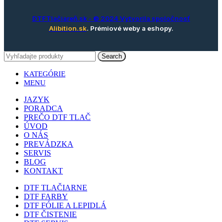
DTFTlačiareň.sk
- © 2024 Vytvorila spoločnosť
Alibition.sk
. Prémiové weby a eshopy.
Search
KATEGÓRIE
MENU
JAZYK
PORADCA
PREČO DTF TLAČ
ÚVOD
O NÁS
PREVÁDZKA
SERVIS
BLOG
KONTAKT
DTF TLAČIARNE
DTF FARBY
DTF FÓLIE A LEPIDLÁ
DTF ČISTENIE