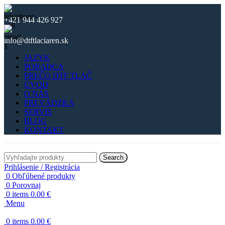
+421 944 426 927
info@dtftlaciaren.sk
JAZYK
PORADCA
PREČO DTF TLAČ
ÚVOD
O NÁS
PREVÁDZKA
SERVIS
BLOG
KONTAKT
Search
Prihlásenie / Registrácia
0
Obľúbené produkty
0
Porovnaj
0
items
0.00
€
Menu
0
items
0.00
€