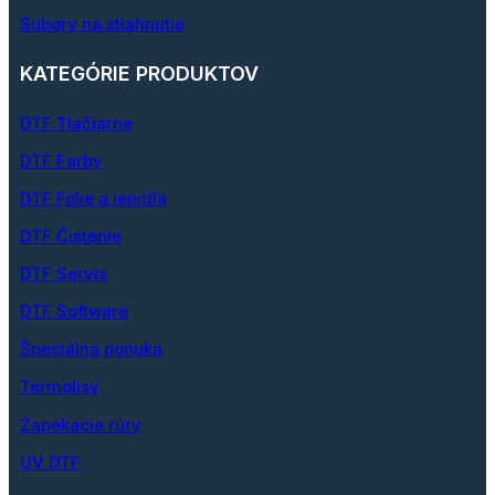
Súbory na stiahnutie
KATEGÓRIE PRODUKTOV
DTF Tlačiarne
DTF Farby
DTF Fólie a lepidlá
DTF Čistenie
DTF Servis
DTF Software
Špeciálna ponuka
Termolisy
Zapekacie rúry
UV DTF