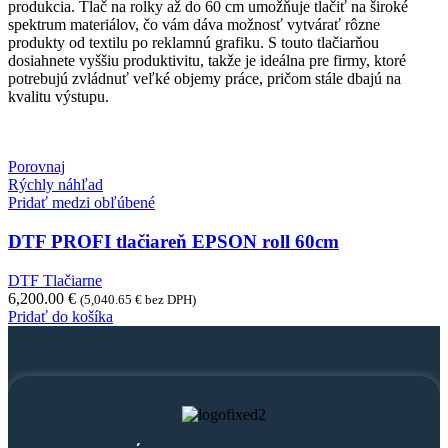
produkcia. Tlač na rolky až do 60 cm umožňuje tlačiť na široké
spektrum materiálov, čo vám dáva možnosť vytvárať rôzne
produkty od textilu po reklamnú grafiku. S touto tlačiarňou
dosiahnete vyššiu produktivitu, takže je ideálna pre firmy, ktoré
potrebujú zvládnuť veľké objemy práce, pričom stále dbajú na
kvalitu výstupu.
Porovnaj
Rýchly náhľad
Pridať medzi obľúbené
DTF PROFI tlačiareň EPSON roll 60cm
DTF Tlačiarne
6,200.00
€
(
5,040.65
€
bez DPH)
Pridať do košíka