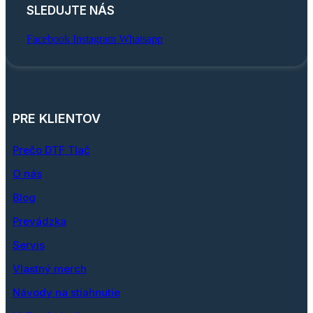
SLEDUJTE NÁS
Facebook
Instagram
Whatsapp
PRE KLIENTOV
Prečo DTF Tlač
O nás
Blog
Prevádzka
Servis
Vlastný merch
Návody na stiahnutie