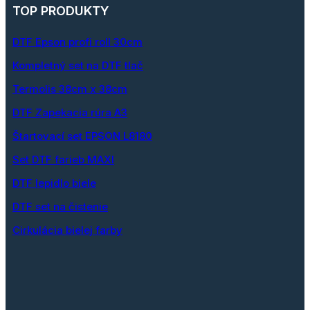
TOP PRODUKTY
DTF Epson profi roll 30cm
Kompletný set na DTF tlač
Termolis 38cm x 38cm
DTF Zapekacia rúra A3
Štartovací set EPSON L8180
Set DTF farieb MAXI
DTF lepidlo biele
DTF set na čistenie
Cirkulácia bielej farby