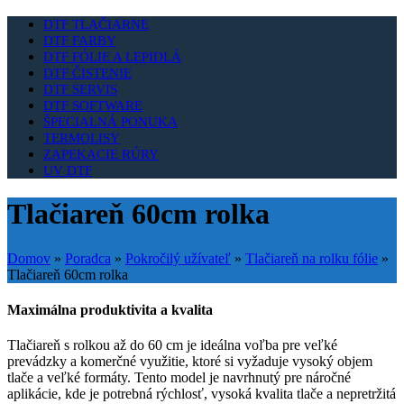
DTF TLAČIARNE
DTF FARBY
DTF FÓLIE A LEPIDLÁ
DTF ČISTENIE
DTF SERVIS
DTF SOFTWARE
ŠPECIALNÁ PONUKA
TERMOLISY
ZAPEKACIE RÚRY
UV DTF
Tlačiareň 60cm rolka
Domov
»
Poradca
»
Pokročilý užívateľ
»
Tlačiareň na rolku fólie
»
Tlačiareň 60cm rolka
Maximálna produktivita a kvalita
Tlačiareň s rolkou až do 60 cm je ideálna voľba pre veľké
prevádzky a komerčné využitie, ktoré si vyžaduje vysoký objem
tlače a veľké formáty. Tento model je navrhnutý pre náročné
aplikácie, kde je potrebná rýchlosť, vysoká kvalita tlače a nepretržitá