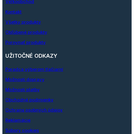
Veľkoobchod
Kontakt
Všetky produkty
Obľúbené produkty
Porovnať produkty
UŽITOČNÉ ODKAZY
Poradca výberom tlačiarní
Možnosti dopravy
Možnosti platby
Obchodné podmienky
Ochrana osobných údajov
Reklamácie
Súbory cookies