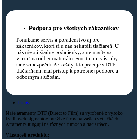
Podpora pre všetkých zákazníkov
Ponúkame servis a poradenstvo aj pre
zákazníkov, ktorí si u nás nekúpili tlačiareň. U
nás nie sú žiadne podmienky, a nemusíte sa
viazať na odber materiálu. Sme tu pre vás, aby
sme zabezpečili, že každý, kto pracuje s DTF
tlačiarňami, mal prístup k potrebnej podpore a
odborným službám.
Popis
Naše atramenty DTF (Direct to Film) sú vyrobené z vysoko
kvalitných pigmentov pre živé farby na vašich výtlačkách.
Atramenty fungujú na rôznych filmoch a tlačiarňach.
Vlastnosti produktu: