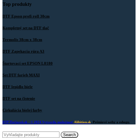
Top produkty
DTF Epson profi roll 30cm
Kompletný set na DTF tlač
Termolis 38cm x 38cm
DTF Zapekacia rúra A3
Štartovací set EPSON L8180
Set DTF farieb MAXI
DTF lepidlo biele
DTF set na čistenie
Cirkulácia bielej farby
DTFTlačiareň.sk
- © 2024 Vytvorila spoločnosť
Alibition.sk
. Prémiové weby a eshopy.
Search