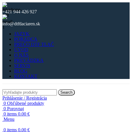
+421 944 426 927
info@dtftlaciaren.sk
JAZYK
PORADCA
PREČO DTF TLAČ
ÚVOD
O NÁS
PREVÁDZKA
SERVIS
BLOG
KONTAKT
Search
Prihlásenie / Registrácia
0
Obľúbené produkty
0
Porovnaj
0
items
0.00
€
Menu
0
items
0.00
€