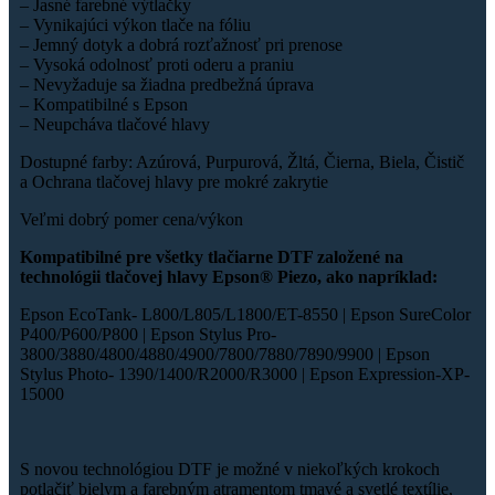
– Jasné farebné výtlačky
– Vynikajúci výkon tlače na fóliu
– Jemný dotyk a dobrá rozťažnosť pri prenose
– Vysoká odolnosť proti oderu a praniu
– Nevyžaduje sa žiadna predbežná úprava
– Kompatibilné s Epson
– Neupcháva tlačové hlavy
Dostupné farby: Azúrová, Purpurová, Žltá, Čierna, Biela, Čistič
a Ochrana tlačovej hlavy pre mokré zakrytie
Veľmi dobrý pomer cena/výkon
Kompatibilné pre všetky tlačiarne DTF založené na
technológii tlačovej hlavy Epson® Piezo, ako napríklad:
Epson EcoTank- L800/L805/L1800/ET-8550 | Epson SureColor
P400/P600/P800 | Epson Stylus Pro-
3800/3880/4800/4880/4900/7800/7880/7890/9900 | Epson
Stylus Photo- 1390/1400/R2000/R3000 | Epson Expression-XP-
15000
S novou technológiou DTF je možné v niekoľkých krokoch
potlačiť bielym a farebným atramentom tmavé a svetlé textílie,