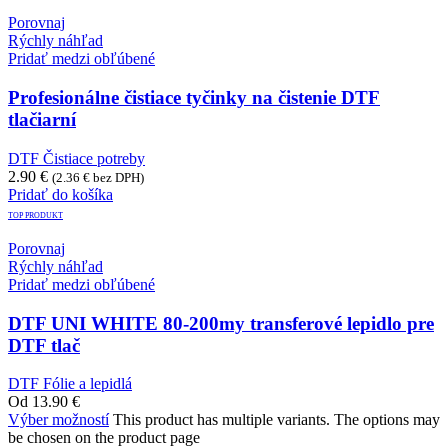
Porovnaj
Rýchly náhľad
Pridať medzi obľúbené
Profesionálne čistiace tyčinky na čistenie DTF
tlačiarní
DTF Čistiace potreby
2.90
€
(
2.36
€
bez DPH)
Pridať do košíka
TOP PRODUKT
Porovnaj
Rýchly náhľad
Pridať medzi obľúbené
DTF UNI WHITE 80-200my transferové lepidlo pre
DTF tlač
DTF Fólie a lepidlá
Od
13.90
€
Výber možností
This product has multiple variants. The options may
be chosen on the product page