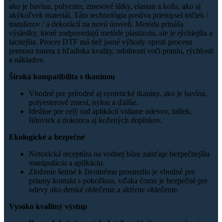
ako je bavlna, polyester, zmesové látky, elastan a koža, ako aj
akýkoľvek materiál. Táto technológia posúva priemysel tričiek /
transferov / a dekorácií na novú úroveň. Metóda prináša
výsledky, ktoré zodpovedajú metóde plastizolu, ale je rýchlejšia a
lacnejšia. Proces DTF má tiež jasné výhody oproti procesu
prenosu tonera z hľadiska kvality, odolnosti voči praniu, rýchlosti
a nákladov.
Široká kompatibilita s tkaninou
Vhodné pre prírodné aj syntetické tkaniny, ako je bavlna,
polyesterové zmesi, nylon a ďalšie.
Ideálne pre celý rad aplikácií vrátane odevov, tašiek,
šiltoviek a dokonca aj kožených doplnkov.
Ekologické a bezpečné
Netoxická receptúra ​​na vodnej báze zaisťuje bezpečnejšiu
manipuláciu a aplikáciu.
Zloženie šetrné k životnému prostrediu je vhodné pre
priamy kontakt s pokožkou, vďaka čomu je bezpečné pre
odevy ako detské oblečenie a aktívne oblečenie.
Vysoko kvalitný výstup