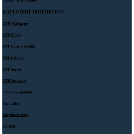
Súbory na stiahnutie
KATEGÓRIE PRODUKTOV
DTF Tlačiarne
DTF Farby
DTF Fólie a lepidlá
DTF Čistenie
DTF Servis
DTF Software
Špeciálna ponuka
Termolisy
Zapekacie rúry
UV DTF