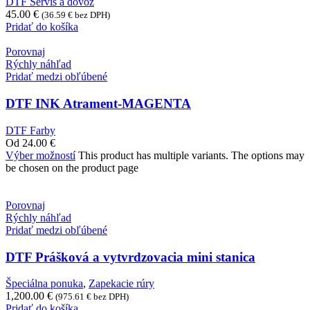
DTF Servis a dovoz
45.00
€
(
36.59
€
bez DPH)
Pridať do košíka
Porovnaj
Rýchly náhľad
Pridať medzi obľúbené
DTF INK Atrament-MAGENTA
DTF Farby
Od
24.00
€
Výber možností
This product has multiple variants. The options may
be chosen on the product page
Porovnaj
Rýchly náhľad
Pridať medzi obľúbené
DTF Prášková a vytvrdzovacia mini stanica
Špeciálna ponuka
,
Zapekacie rúry
1,200.00
€
(
975.61
€
bez DPH)
Pridať do košíka