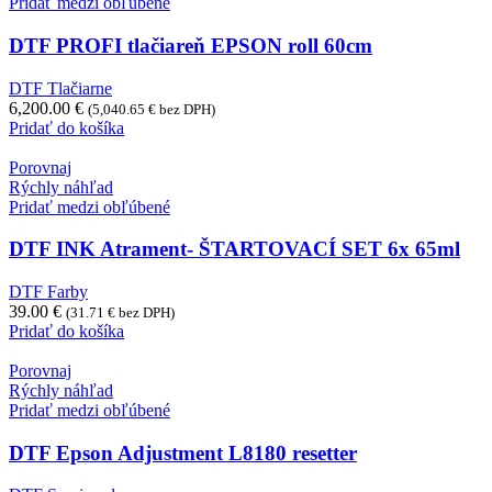
Pridať medzi obľúbené
DTF PROFI tlačiareň EPSON roll 60cm
DTF Tlačiarne
6,200.00
€
(
5,040.65
€
bez DPH)
Pridať do košíka
Porovnaj
Rýchly náhľad
Pridať medzi obľúbené
DTF INK Atrament- ŠTARTOVACÍ SET 6x 65ml
DTF Farby
39.00
€
(
31.71
€
bez DPH)
Pridať do košíka
Porovnaj
Rýchly náhľad
Pridať medzi obľúbené
DTF Epson Adjustment L8180 resetter