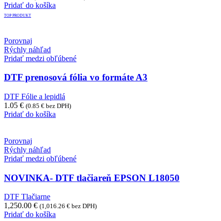
Pridať do košíka
TOP PRODUKT
Porovnaj
Rýchly náhľad
Pridať medzi obľúbené
DTF prenosová fólia vo formáte A3
DTF Fólie a lepidlá
1.05
€
(
0.85
€
bez DPH)
Pridať do košíka
Porovnaj
Rýchly náhľad
Pridať medzi obľúbené
NOVINKA- DTF tlačiareň EPSON L18050
DTF Tlačiarne
1,250.00
€
(
1,016.26
€
bez DPH)
Pridať do košíka