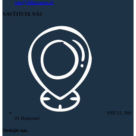
info@dtftlaciaren.sk
NAVŠTÍVTE NÁS
SNP 21, 066
01 Humenné
Sledujte nás