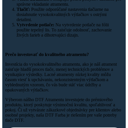
správne vkladanie atramentu.
Tlačiť:
Použite odporúčané nastavenia tlačiarne na
dosiahnutie vysokokvalitných výtlačkov s ostrými
detailmi.
Vytvrdenie potlače:
Na vytvrdenie potlače na fólii
použite tepelný lis. To zaisťuje odolnosť, zachovanie
živých farieb a dlhotrvajúci dizajn.
Prečo investovať do kvalitného atramentu?
Investícia do vysokokvalitného atramentu, ako je náš atrament
zaisťuje hladší proces tlače, menej technických problémov a
vynikajúce výsledky. Lacné atramenty nízkej kvality môžu
časom viesť k upchávaniu, nekonzistentným výtlačkom a
vyblednutým vzorom, čo vás bude stáť viac údržby a
opakovaných výtlačkov.
Výberom nášho DTF Atramentu investujete do prémiového
produktu, ktorý poskytuje výnimočnú kvalitu, spoľahlivosť a
pokoj. Či už vytvárate zákazkové objednávky pre klientov alebo
osobné projekty, naša DTF Farba je riešením pre vaše potreby
tlače DTF.