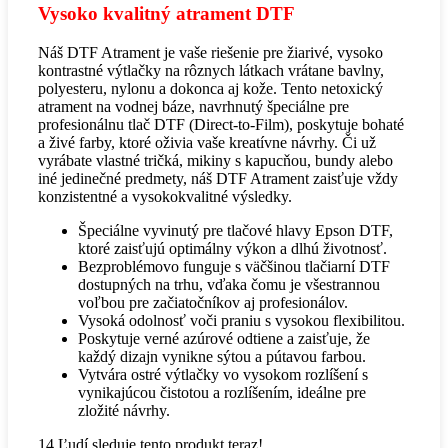
Vysoko kvalitný atrament DTF
Náš DTF Atrament je vaše riešenie pre žiarivé, vysoko
kontrastné výtlačky na rôznych látkach vrátane bavlny,
polyesteru, nylonu a dokonca aj kože. Tento netoxický
atrament na vodnej báze, navrhnutý špeciálne pre
profesionálnu tlač DTF (Direct-to-Film), poskytuje bohaté
a živé farby, ktoré oživia vaše kreatívne návrhy. Či už
vyrábate vlastné tričká, mikiny s kapucňou, bundy alebo
iné jedinečné predmety, náš DTF Atrament zaisťuje vždy
konzistentné a vysokokvalitné výsledky.
Špeciálne vyvinutý pre tlačové hlavy Epson DTF,
ktoré zaisťujú optimálny výkon a dlhú životnosť.
Bezproblémovo funguje s väčšinou tlačiarní DTF
dostupných na trhu, vďaka čomu je všestrannou
voľbou pre začiatočníkov aj profesionálov.
Vysoká odolnosť voči praniu s vysokou flexibilitou.
Poskytuje verné azúrové odtiene a zaisťuje, že
každý dizajn vynikne sýtou a pútavou farbou.
Vytvára ostré výtlačky vo vysokom rozlíšení s
vynikajúcou čistotou a rozlíšením, ideálne pre
zložité návrhy.
14
Ľudí sleduje tento produkt teraz!