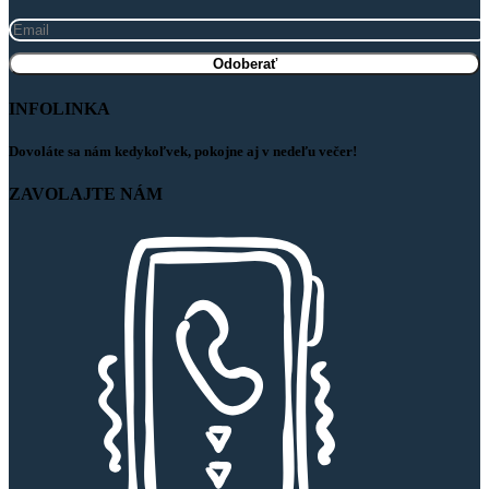
INFOLINKA
Dovoláte sa nám kedykoľvek, pokojne aj v nedeľu večer!
ZAVOLAJTE NÁM