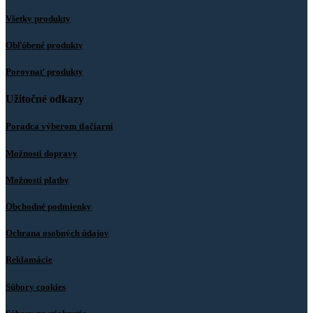
Všetky produkty
Obľúbené produkty
Porovnať produkty
Užitočné odkazy
Poradca výberom tlačiarní
Možnosti dopravy
Možnosti platby
Obchodné podmienky
Ochrana osobných údajov
Reklamácie
Súbory cookies