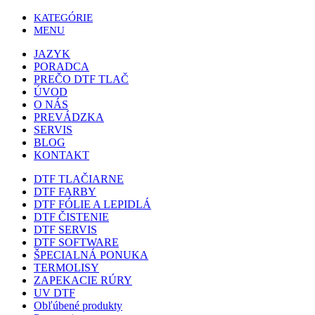
KATEGÓRIE
MENU
JAZYK
PORADCA
PREČO DTF TLAČ
ÚVOD
O NÁS
PREVÁDZKA
SERVIS
BLOG
KONTAKT
DTF TLAČIARNE
DTF FARBY
DTF FÓLIE A LEPIDLÁ
DTF ČISTENIE
DTF SERVIS
DTF SOFTWARE
ŠPECIALNÁ PONUKA
TERMOLISY
ZAPEKACIE RÚRY
UV DTF
Obľúbené produkty