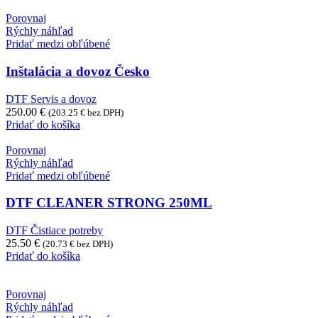
Porovnaj
Rýchly náhľad
Pridať medzi obľúbené
Inštalácia a dovoz Česko
DTF Servis a dovoz
250.00
€
(
203.25
€
bez DPH)
Pridať do košíka
Porovnaj
Rýchly náhľad
Pridať medzi obľúbené
DTF CLEANER STRONG 250ML
DTF Čistiace potreby
25.50
€
(
20.73
€
bez DPH)
Pridať do košíka
Porovnaj
Rýchly náhľad