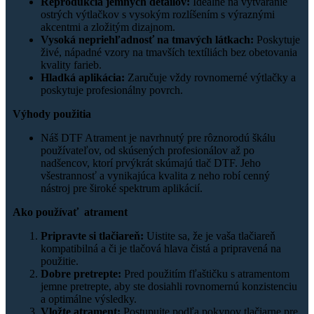
Reprodukcia jemných detailov:
Ideálne na vytváranie
ostrých výtlačkov s vysokým rozlíšením s výraznými
akcentmi a zložitým dizajnom.
Vysoká nepriehľadnosť na tmavých látkach:
Poskytuje
živé, nápadné vzory na tmavších textíliách bez obetovania
kvality farieb.
Hladká aplikácia:
Zaručuje vždy rovnomerné výtlačky a
poskytuje profesionálny povrch.
Výhody použitia
Náš DTF Atrament je navrhnutý pre rôznorodú škálu
používateľov, od skúsených profesionálov až po
nadšencov, ktorí prvýkrát skúmajú tlač DTF. Jeho
všestrannosť a vynikajúca kvalita z neho robí cenný
nástroj pre široké spektrum aplikácií.
Ako používať atrament
Pripravte si tlačiareň:
Uistite sa, že je vaša tlačiareň
kompatibilná a či je tlačová hlava čistá a pripravená na
použitie.
Dobre pretrepte:
Pred použitím fľaštičku s atramentom
jemne pretrepte, aby ste dosiahli rovnomernú konzistenciu
a optimálne výsledky.
Vložte atrament:
Postupujte podľa pokynov tlačiarne pre