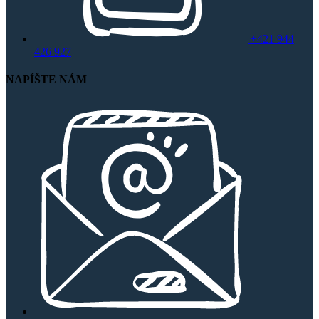
+421 944
426 927
NAPÍŠTE NÁM