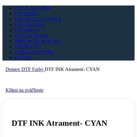
DTF TLAČIARNE
DTF FARBY
DTF FÓLIE A LEPIDLÁ
DTF ČISTENIE
DTF SERVIS
DTF SOFTWARE
ŠPECIALNÁ PONUKA
TERMOLISY
ZAPEKACIE RÚRY
UV DTF
Domov
DTF Farby
DTF INK Atrament- CYAN
Klikni na zväčšenie
DTF INK Atrament- CYAN