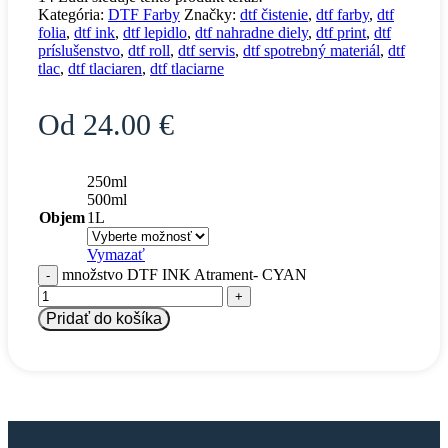
Kategória:
DTF Farby
Značky:
dtf čistenie
,
dtf farby
,
dtf
folia
,
dtf ink
,
dtf lepidlo
,
dtf nahradne diely
,
dtf print
,
dtf
príslušenstvo
,
dtf roll
,
dtf servis
,
dtf spotrebný materiál
,
dtf
tlac
,
dtf tlaciaren
,
dtf tlaciarne
Od
24.00
€
250ml
500ml
Objem
1L
Vymazať
množstvo DTF INK Atrament- CYAN
Pridať do košíka