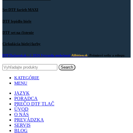
Set DTF farieb MAXI
DTF lepidlo biele
DTF set na čistenie
Cirkulácia bielej farby
DTFTlačiareň.sk
- © 2024 Vytvorila spoločnosť
Alibition.sk
. Prémiové weby a eshopy.
Search
KATEGÓRIE
MENU
JAZYK
PORADCA
PREČO DTF TLAČ
ÚVOD
O NÁS
PREVÁDZKA
SERVIS
BLOG