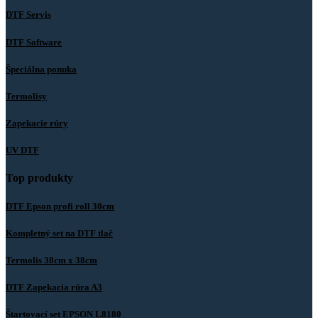
DTF Servis
DTF Software
Špeciálna ponuka
Termolisy
Zapekacie rúry
UV DTF
Top produkty
DTF Epson profi roll 30cm
Kompletný set na DTF tlač
Termolis 38cm x 38cm
DTF Zapekacia rúra A3
Štartovací set EPSON L8180