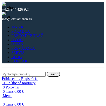
+421 944 426 927
info@dtftlaciaren.sk
JAZYK
PORADCA
PREČO DTF TLAČ
ÚVOD
O NÁS
PREVÁDZKA
SERVIS
BLOG
KONTAKT
Search
Prihlásenie / Registrácia
0
Obľúbené produkty
0
Porovnaj
0
items
0.00
€
Menu
0
items
0.00
€