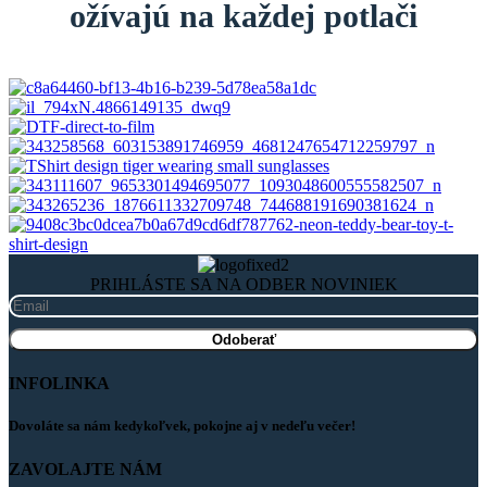
ožívajú na každej potlači
PRIHLÁSTE SA NA ODBER NOVINIEK
INFOLINKA
Dovoláte sa nám kedykoľvek, pokojne aj v nedeľu večer!
ZAVOLAJTE NÁM