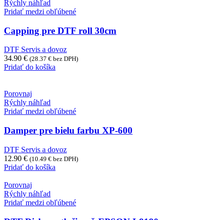
Rýchly náhľad
Pridať medzi obľúbené
Capping pre DTF roll 30cm
DTF Servis a dovoz
34.90
€
(
28.37
€
bez DPH)
Pridať do košíka
Porovnaj
Rýchly náhľad
Pridať medzi obľúbené
Damper pre bielu farbu XP-600
DTF Servis a dovoz
12.90
€
(
10.49
€
bez DPH)
Pridať do košíka
Porovnaj
Rýchly náhľad
Pridať medzi obľúbené