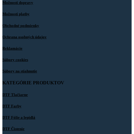
Možnosti dopravy
Možnosti platby
Obchodné podmienky
Ochrana osobných údajov
Reklamácie
Súbory cookies
Súbory na stiahnutie
KATEGÓRIE PRODUKTOV
DTF Tlačiarne
DTF Farby
DTF Fólie a lepidlá
DTF Čistenie