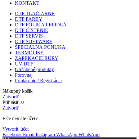
KONTAKT
DTF TLAČIARNE
DTF FARBY
DTF FÓLIE A LEPIDLÁ
DTF ČISTENIE
DTF SERVIS
DTF SOFTWARE
ŠPECIALNÁ PONUKA
TERMOLISY
ZAPEKACIE RÚRY
UV DTF
Obľúbené produkty
Porovnaj
Prihlásenie / Registrácia
Nákupný košík
Zatvoriť
Prihlásiť sa
Zatvoriť
Ešte nemáte účet?
Vytvoriť účet
Facebook
Email
Instagram
WhatsApp
WhatsApp