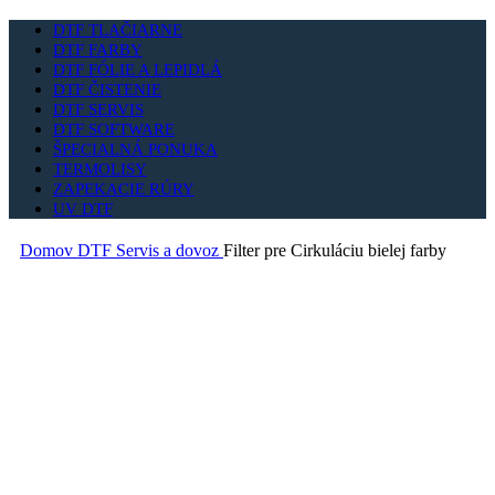
DTF TLAČIARNE
DTF FARBY
DTF FÓLIE A LEPIDLÁ
DTF ČISTENIE
DTF SERVIS
DTF SOFTWARE
ŠPECIALNÁ PONUKA
TERMOLISY
ZAPEKACIE RÚRY
UV DTF
Domov
DTF Servis a dovoz
Filter pre Cirkuláciu bielej farby