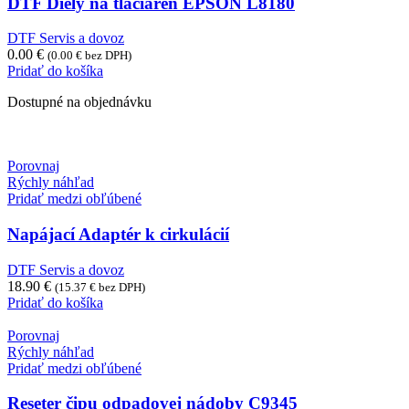
DTF Diely na tlačiareň EPSON L8180
DTF Servis a dovoz
0.00
€
(
0.00
€
bez DPH)
Pridať do košíka
Dostupné na objednávku
Porovnaj
Rýchly náhľad
Pridať medzi obľúbené
Napájací Adaptér k cirkulácií
DTF Servis a dovoz
18.90
€
(
15.37
€
bez DPH)
Pridať do košíka
Porovnaj
Rýchly náhľad
Pridať medzi obľúbené
Reseter čipu odpadovej nádoby C9345