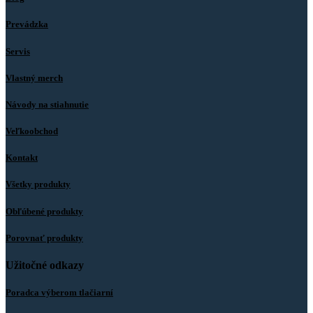
Prevádzka
Servis
Vlastný merch
Návody na stiahnutie
Veľkoobchod
Kontakt
Všetky produkty
Obľúbené produkty
Porovnať produkty
Užitočné odkazy
Poradca výberom tlačiarní