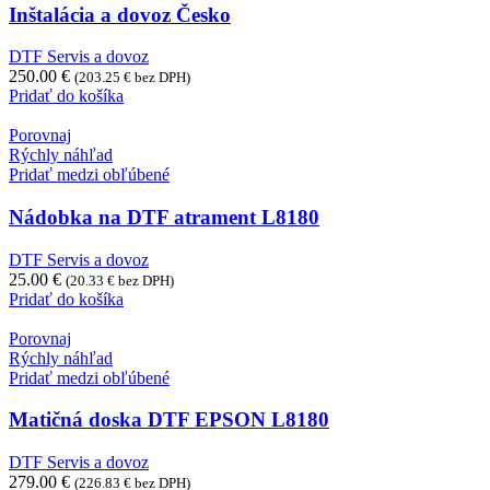
Inštalácia a dovoz Česko
DTF Servis a dovoz
250.00
€
(
203.25
€
bez DPH)
Pridať do košíka
Porovnaj
Rýchly náhľad
Pridať medzi obľúbené
Nádobka na DTF atrament L8180
DTF Servis a dovoz
25.00
€
(
20.33
€
bez DPH)
Pridať do košíka
Porovnaj
Rýchly náhľad
Pridať medzi obľúbené
Matičná doska DTF EPSON L8180
DTF Servis a dovoz
279.00
€
(
226.83
€
bez DPH)