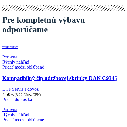
Pre kompletnú výbavu
odporúčame
TOP PRODUKT
Porovnaj
Rýchly náhľad
Pridať medzi obľúbené
Kompatibilný čip údržbovej skrinky DAN C9345
DTF Servis a dovoz
4.50
€
(
3.66
€
bez DPH)
Pridať do košíka
Porovnaj
Rýchly náhľad
Pridať medzi obľúbené