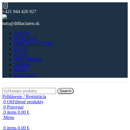
+421 944 426 927
info@dtftlaciaren.sk
JAZYK
PORADCA
PREČO DTF TLAČ
ÚVOD
O NÁS
PREVÁDZKA
SERVIS
BLOG
KONTAKT
Search
Prihlásenie / Registrácia
0
Obľúbené produkty
0
Porovnaj
0
items
0.00
€
Menu
0
items
0.00
€