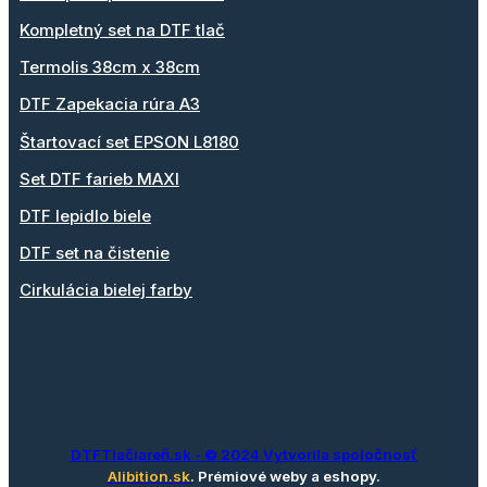
Kompletný set na DTF tlač
Termolis 38cm x 38cm
DTF Zapekacia rúra A3
Štartovací set EPSON L8180
Set DTF farieb MAXI
DTF lepidlo biele
DTF set na čistenie
Cirkulácia bielej farby
DTFTlačiareň.sk
- © 2024 Vytvorila spoločnosť
Alibition.sk
. Prémiové weby a eshopy.