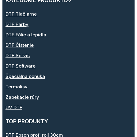
KATEGÓRIE PRODUKTOV
DTF Tlačiarne
DTF Farby
DTF Fólie a lepidlá
DTF Čistenie
DTF Servis
DTF Software
Špeciálna ponuka
Termolisy
Zapekacie rúry
UV DTF
TOP PRODUKTY
DTF Epson profi roll 30cm