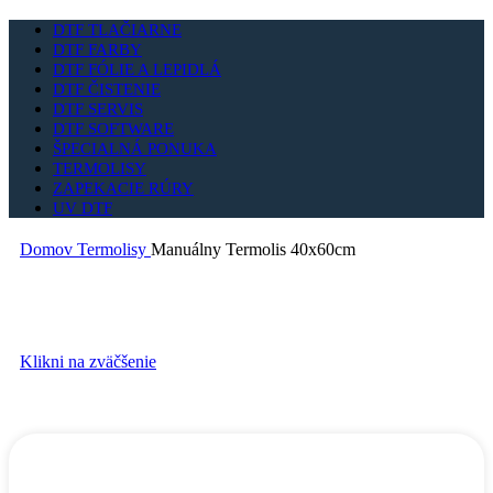
DTF TLAČIARNE
DTF FARBY
DTF FÓLIE A LEPIDLÁ
DTF ČISTENIE
DTF SERVIS
DTF SOFTWARE
ŠPECIALNÁ PONUKA
TERMOLISY
ZAPEKACIE RÚRY
UV DTF
Domov
Termolisy
Manuálny Termolis 40x60cm
Klikni na zväčšenie