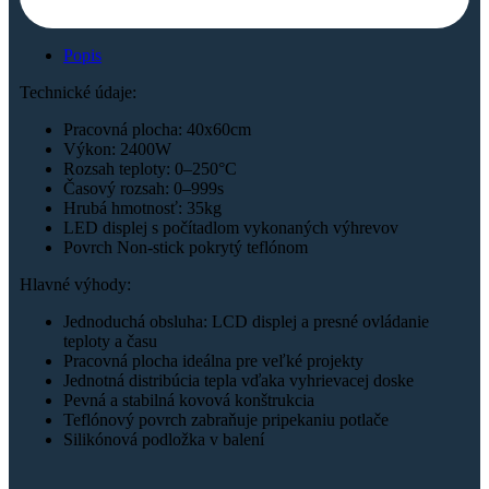
Popis
Technické údaje:
Pracovná plocha: 40x60cm
Výkon: 2400W
Rozsah teploty: 0–250°C
Časový rozsah: 0–999s
Hrubá hmotnosť: 35kg
LED displej s počítadlom vykonaných výhrevov
Povrch Non-stick pokrytý teflónom
Hlavné výhody:
Jednoduchá obsluha: LCD displej a presné ovládanie
teploty a času
Pracovná plocha ideálna pre veľké projekty
Jednotná distribúcia tepla vďaka vyhrievacej doske
Pevná a stabilná kovová konštrukcia
Teflónový povrch zabraňuje pripekaniu potlače
Silikónová podložka v balení