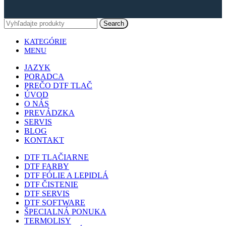
Search
KATEGÓRIE
MENU
JAZYK
PORADCA
PREČO DTF TLAČ
ÚVOD
O NÁS
PREVÁDZKA
SERVIS
BLOG
KONTAKT
DTF TLAČIARNE
DTF FARBY
DTF FÓLIE A LEPIDLÁ
DTF ČISTENIE
DTF SERVIS
DTF SOFTWARE
ŠPECIALNÁ PONUKA
TERMOLISY