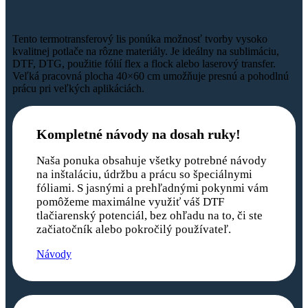
Tento termotransferový lis ponúka možnosť tvorby vysoko
kvalitnej potlače na rôzne materiály. Je ideálny na sublimáciu,
DTF, DTG, použitie fólií flex a flock alebo laserový transfer.
Veľká pracovná plocha 40×60 cm umožňuje presnú a pohodlnú
prácu pri veľkých aplikáciách.
Kompletné návody na dosah ruky!
Naša ponuka obsahuje všetky potrebné návody
na inštaláciu, údržbu a prácu so špeciálnymi
fóliami. S jasnými a prehľadnými pokynmi vám
pomôžeme maximálne využiť váš DTF
tlačiarenský potenciál, bez ohľadu na to, či ste
začiatočník alebo pokročilý používateľ.
Návody