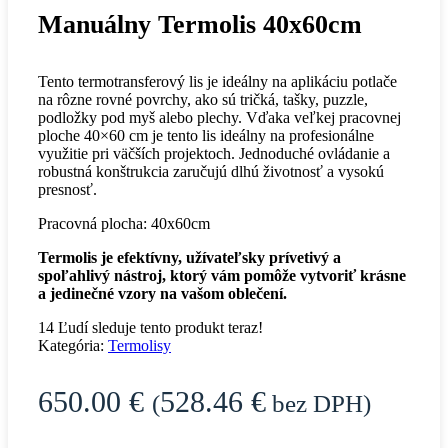
Manuálny Termolis 40x60cm
Tento termotransferový lis je ideálny na aplikáciu potlače
na rôzne rovné povrchy, ako sú tričká, tašky, puzzle,
podložky pod myš alebo plechy. Vďaka veľkej pracovnej
ploche 40×60 cm je tento lis ideálny na profesionálne
využitie pri väčších projektoch. Jednoduché ovládanie a
robustná konštrukcia zaručujú dlhú životnosť a vysokú
presnosť.
Pracovná plocha: 40x60cm
Termolis je efektívny, užívateľsky prívetivý a
spoľahlivý nástroj, ktorý vám pomôže vytvoriť krásne
a jedinečné vzory na vašom oblečení.
14
Ľudí sleduje tento produkt teraz!
Kategória:
Termolisy
650.00
€
528.46
€
(
bez DPH)