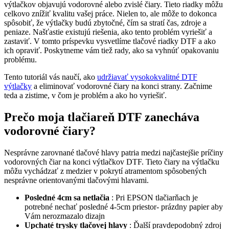
výtlačkov objavujú vodorovné alebo zvislé čiary. Tieto riadky môžu
celkovo znížiť kvalitu vašej práce. Nielen to, ale môže to dokonca
spôsobiť, že výtlačky budú zbytočné, čím sa stratí čas, zdroje a
peniaze. Našťastie existujú riešenia, ako tento problém vyriešiť a
zastaviť. V tomto príspevku vysvetlíme tlačové riadky DTF a ako
ich opraviť. Poskytneme vám tiež rady, ako sa vyhnúť opakovaniu
problému.
Tento tutoriál vás naučí, ako
udržiavať vysokokvalitné DTF
výtlačky
a eliminovať vodorovné čiary na konci strany. Začnime
teda a zistime, v čom je problém a ako ho vyriešiť.
Prečo moja tlačiareň DTF zanecháva
vodorovné čiary?
Nesprávne zarovnané tlačové hlavy patria medzi najčastejšie príčiny
vodorovných čiar na konci výtlačkov DTF. Tieto čiary na výtlačku
môžu vychádzať z medzier v pokrytí atramentom spôsobených
nesprávne orientovanými tlačovými hlavami.
Posledné 4cm sa netlačia
: Pri EPSON tlačiarňach je
potrebné nechať posledné 4-5cm priestor- prázdny papier aby
Vám nerozmazalo dizajn
Upchaté trysky tlačovej hlavy
: Ďalší pravdepodobný zdroj