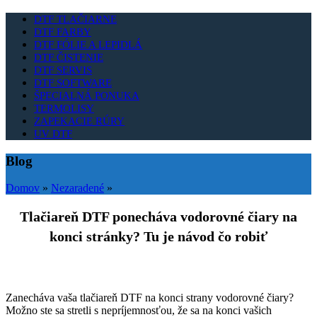
DTF TLAČIARNE
DTF FARBY
DTF FÓLIE A LEPIDLÁ
DTF ČISTENIE
DTF SERVIS
DTF SOFTWARE
ŠPECIALNÁ PONUKA
TERMOLISY
ZAPEKACIE RÚRY
UV DTF
Blog
Domov
»
Nezaradené
»
Tlačiareň DTF ponecháva vodorovné čiary na
konci stránky? Tu je návod čo robiť
Zanecháva vaša tlačiareň DTF na konci strany vodorovné čiary?
Možno ste sa stretli s nepríjemnosťou, že sa na konci vašich