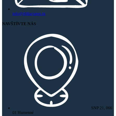
info@dtftlaciaren.sk
NAVŠTÍVTE NÁS
SNP 21, 066
01 Humenné