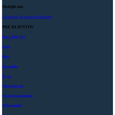
Sledujte nás
Facebook
Instagram
Whatsapp
PRE KLIENTOV
Prečo DTF Tlač
O nás
Blog
Prevádzka
Servis
Vlastný merch
Návody na stiahnutie
Veľkoobchod