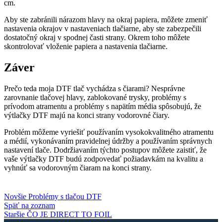
cm.
Aby ste zabránili nárazom hlavy na okraj papiera, môžete zmeniť
nastavenia okrajov v nastaveniach tlačiarne, aby ste zabezpečili
dostatočný okraj v spodnej časti strany. Okrem toho môžete
skontrolovať vloženie papiera a nastavenia tlačiarne.
Záver
Prečo teda moja DTF tlač vychádza s čiarami? Nesprávne
zarovnanie tlačovej hlavy, zablokované trysky, problémy s
prívodom atramentu a problémy s napätím média spôsobujú, že
výtlačky DTF majú na konci strany vodorovné čiary.
Problém môžeme vyriešiť používaním vysokokvalitného atramentu
a médií, vykonávaním pravidelnej údržby a používaním správnych
nastavení tlače. Dodržiavaním týchto postupov môžete zaistiť, že
vaše výtlačky DTF budú zodpovedať požiadavkám na kvalitu a
vyhnúť sa vodorovným čiaram na konci strany.
Novšie
Problémy s tlačou DTF
Späť na zoznam
Staršie
ČO JE DIRECT TO FOIL