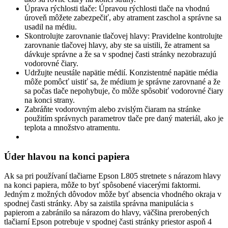
Úprava rýchlosti tlače: Úpravou rýchlosti tlače na vhodnú
úroveň môžete zabezpečiť, aby atrament zaschol a správne sa
usadil na médiu.
Skontrolujte zarovnanie tlačovej hlavy: Pravidelne kontrolujte
zarovnanie tlačovej hlavy, aby ste sa uistili, že atrament sa
dávkuje správne a že sa v spodnej časti stránky nezobrazujú
vodorovné čiary.
Udržujte neustále napätie médií. Konzistentné napätie média
môže pomôcť uistiť sa, že médium je správne zarovnané a že
sa počas tlače nepohybuje, čo môže spôsobiť vodorovné čiary
na konci strany.
Zabráňte vodorovným alebo zvislým čiaram na stránke
použitím správnych parametrov tlače pre daný materiál, ako je
teplota a množstvo atramentu.
Úder hlavou na konci papiera
Ak sa pri používaní tlačiarne Epson L805 stretnete s nárazom hlavy
na konci papiera, môže to byť spôsobené viacerými faktormi.
Jedným z možných dôvodov môže byť absencia vhodného okraja v
spodnej časti stránky. Aby sa zaistila správna manipulácia s
papierom a zabránilo sa nárazom do hlavy, väčšina prerobených
tlačiarní Epson potrebuje v spodnej časti stránky priestor aspoň 4