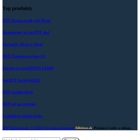
Top produkty
DTF Epson profi roll 30cm
Kompletný set na DTF tlač
Termolis 38cm x 38cm
DTF Zapekacia rúra A3
Štartovací set EPSON L8180
Set DTF farieb MAXI
DTF lepidlo biele
DTF set na čistenie
Cirkulácia bielej farby
DTFTlačiareň.sk
- © 2024 Vytvorila spoločnosť
Alibition.sk
. Prémiové weby a eshopy.