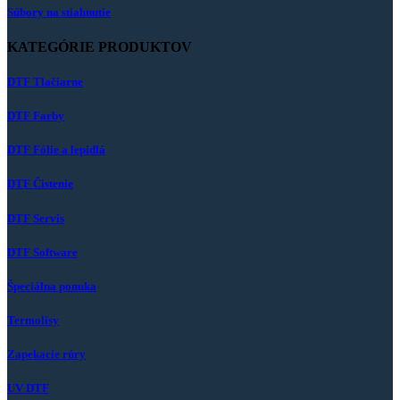
Súbory na stiahnutie
KATEGÓRIE PRODUKTOV
DTF Tlačiarne
DTF Farby
DTF Fólie a lepidlá
DTF Čistenie
DTF Servis
DTF Software
Špeciálna ponuka
Termolisy
Zapekacie rúry
UV DTF