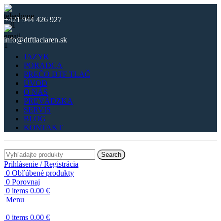
+421 944 426 927
info@dtftlaciaren.sk
JAZYK
PORADCA
PREČO DTF TLAČ
ÚVOD
O NÁS
PREVÁDZKA
SERVIS
BLOG
KONTAKT
Search
Prihlásenie / Registrácia
0
Obľúbené produkty
0
Porovnaj
0
items
0.00
€
Menu
0
items
0.00
€