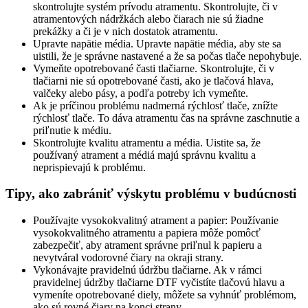
skontrolujte systém prívodu atramentu. Skontrolujte, či v
atramentových nádržkách alebo čiarach nie sú žiadne
prekážky a či je v nich dostatok atramentu.
Upravte napätie média. Upravte napätie média, aby ste sa
uistili, že je správne nastavené a že sa počas tlače nepohybuje.
Vymeňte opotrebované časti tlačiarne. Skontrolujte, či v
tlačiarni nie sú opotrebované časti, ako je tlačová hlava,
valčeky alebo pásy, a podľa potreby ich vymeňte.
Ak je príčinou problému nadmerná rýchlosť tlače, znížte
rýchlosť tlače. To dáva atramentu čas na správne zaschnutie a
priľnutie k médiu.
Skontrolujte kvalitu atramentu a média. Uistite sa, že
používaný atrament a médiá majú správnu kvalitu a
neprispievajú k problému.
Tipy, ako zabrániť výskytu problému v budúcnosti
Používajte vysokokvalitný atrament a papier: Používanie
vysokokvalitného atramentu a papiera môže pomôcť
zabezpečiť, aby atrament správne priľnul k papieru a
nevytváral vodorovné čiary na okraji strany.
Vykonávajte pravidelnú údržbu tlačiarne. Ak v rámci
pravidelnej údržby tlačiarne DTF vyčistíte tlačovú hlavu a
vymeníte opotrebované diely, môžete sa vyhnúť problémom,
ako sú rovné čiary na konci strany.