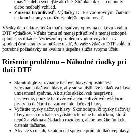
tmavšie alebo svetlejšie ako iné. Stránka tak získa nahnutý
alebo nedbalý vzhľad.
Znížená trvanlivosť
: Výtlačky DTF s vodorovnými čiarami
na konci strany sa môžu rýchlejšie opotrebovať.
Všetky tieto faktory môžu mať negatívny vplyv na celkovú kvalitu
DTF výtlačkov. Vďaka tomu sú menej príťažlivé a menej schopné
splniť špecifikácie. Vyriešením problému vodorovných čiar v
spodnej časti stránky sa môžete uistiť, že vaše výtlačky DTF spĺňajú
potrebné požiadavky na kvalitu a úspešne slúžia svojmu účelu.
Riešenie problému – Náhodné riadky pri
tlači DTF
Skontrolujte zarovnanie tlačovej hlavy: Spustite test
zarovnania tlačovej hlavy, aby ste sa uistili, že je tlačová hlava
umiestnená správne. Ak zistíte akékoľvek nesprávne
nastavenie, použite hardvérové ​​alebo softvérové ​​ovládacie
prvky na tlačiarni na zarovnanie tlačovej hlavy.
Vyčistite trysky tlačovej hlavy: Skontrolujte, či trysky tlačovej
hlavy nie sú upchaté a vyčistite ich ručne handričkou, ktorá
nepúšťa vlákna a čistiacim roztokom, alebo použite funkciu
čistenia tlačiarne.
Aby ste sa uistili, že atrament správne prúdi do tlačovej hlavy,