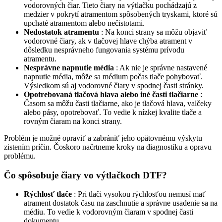
vodorovných čiar. Tieto čiary na výtlačku pochádzajú z
medzier v pokrytí atramentom spôsobených tryskami, ktoré sú
upchaté atramentom alebo nečistotami.
Nedostatok atramentu
: Na konci strany sa môžu objaviť
vodorovné čiary, ak v tlačovej hlave chýba atrament v
dôsledku nesprávneho fungovania systému prívodu
atramentu.
Nesprávne napnutie média
: Ak nie je správne nastavené
napnutie média, môže sa médium počas tlače pohybovať.
Výsledkom sú aj vodorovné čiary v spodnej časti stránky.
Opotrebovaná tlačová hlava alebo iné časti tlačiarne
:
Časom sa môžu časti tlačiarne, ako je tlačová hlava, valčeky
alebo pásy, opotrebovať. To vedie k nízkej kvalite tlače a
rovným čiaram na konci strany.
Problém je možné opraviť a zabrániť jeho opätovnému výskytu
zistením príčin. Čoskoro načrtneme kroky na diagnostiku a opravu
problému.
Čo spôsobuje čiary vo výtlačkoch DTF?
Rýchlosť tlače
: Pri tlači vysokou rýchlosťou nemusí mať
atrament dostatok času na zaschnutie a správne usadenie sa na
médiu. To vedie k vodorovným čiaram v spodnej časti
dokumentu.