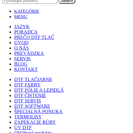
Search
KATEGÓRIE
MENU
JAZYK
PORADCA
PREČO DTF TLAČ
ÚVOD
O NÁS
PREVÁDZKA
SERVIS
BLOG
KONTAKT
DTF TLAČIARNE
DTF FARBY
DTF FÓLIE A LEPIDLÁ
DTF ČISTENIE
DTF SERVIS
DTF SOFTWARE
ŠPECIALNÁ PONUKA
TERMOLISY
ZAPEKACIE RÚRY
UV DTF
Obľúbené produkty