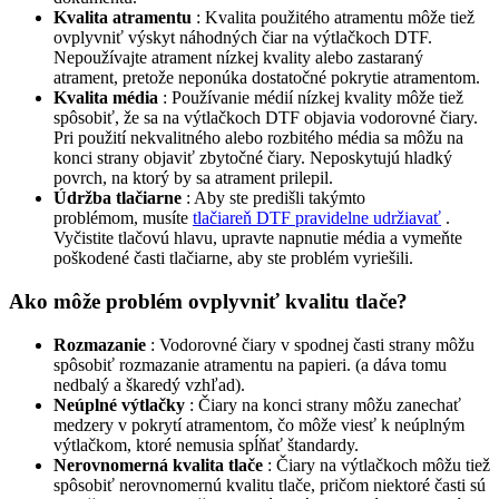
Kvalita atramentu
: Kvalita použitého atramentu môže tiež
ovplyvniť výskyt náhodných čiar na výtlačkoch DTF.
Nepoužívajte atrament nízkej kvality alebo zastaraný
atrament, pretože neponúka dostatočné pokrytie atramentom.
Kvalita média
: Používanie médií nízkej kvality môže tiež
spôsobiť, že sa na výtlačkoch DTF objavia vodorovné čiary.
Pri použití nekvalitného alebo rozbitého média sa môžu na
konci strany objaviť zbytočné čiary. Neposkytujú hladký
povrch, na ktorý by sa atrament prilepil.
Údržba tlačiarne
: Aby ste predišli takýmto
problémom, musíte
tlačiareň DTF pravidelne udržiavať
.
Vyčistite tlačovú hlavu, upravte napnutie média a vymeňte
poškodené časti tlačiarne, aby ste problém vyriešili.
Ako môže problém ovplyvniť kvalitu tlače?
Rozmazanie
: Vodorovné čiary v spodnej časti strany môžu
spôsobiť rozmazanie atramentu na papieri. (a dáva tomu
nedbalý a škaredý vzhľad).
Neúplné výtlačky
: Čiary na konci strany môžu zanechať
medzery v pokrytí atramentom, čo môže viesť k neúplným
výtlačkom, ktoré nemusia spĺňať štandardy.
Nerovnomerná kvalita tlače
: Čiary na výtlačkoch môžu tiež
spôsobiť nerovnomernú kvalitu tlače, pričom niektoré časti sú