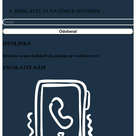
PRIHLÁSTE SA NA ODBER NOVINIEK
INFOLINKA
Dovoláte sa nám kedykoľvek, pokojne aj v nedeľu večer!
ZAVOLAJTE NÁM