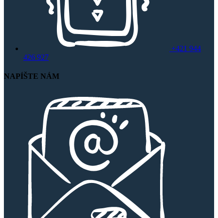
+421 944
426 927
NAPÍŠTE NÁM