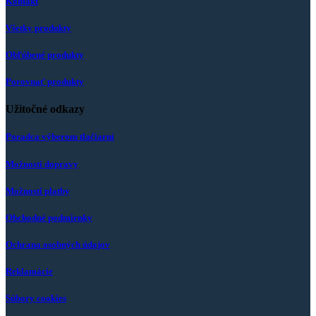
Kontakt
Všetky produkty
Obľúbené produkty
Porovnať produkty
Užitočné odkazy
Poradca výberom tlačiarní
Možnosti dopravy
Možnosti platby
Obchodné podmienky
Ochrana osobných údajov
Reklamácie
Súbory cookies