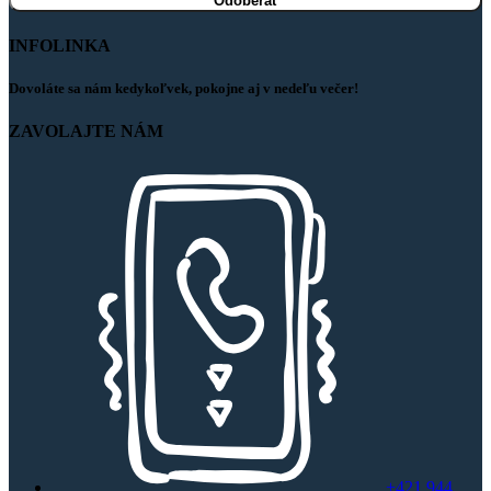
INFOLINKA
Dovoláte sa nám kedykoľvek, pokojne aj v nedeľu večer!
ZAVOLAJTE NÁM
+421 944