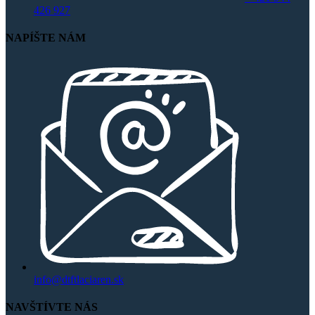
426 927
NAPÍŠTE NÁM
info@dtftlaciaren.sk
NAVŠTÍVTE NÁS