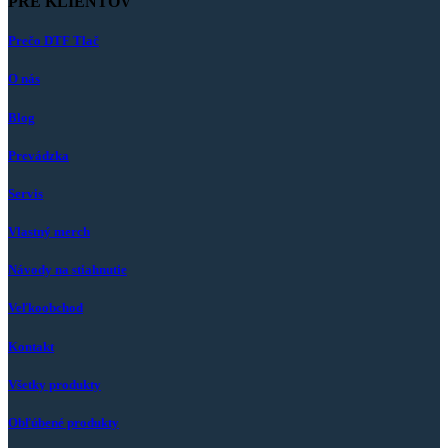
PRE KLIENTOV
Prečo DTF Tlač
O nás
Blog
Prevádzka
Servis
Vlastný merch
Návody na stiahnutie
Veľkoobchod
Kontakt
Všetky produkty
Obľúbené produkty