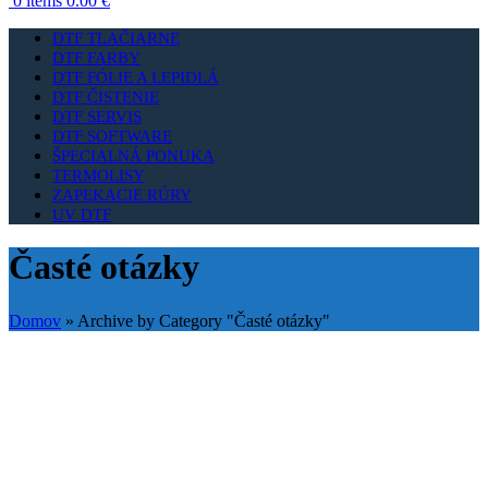
0
items
0.00
€
DTF TLAČIARNE
DTF FARBY
DTF FÓLIE A LEPIDLÁ
DTF ČISTENIE
DTF SERVIS
DTF SOFTWARE
ŠPECIALNÁ PONUKA
TERMOLISY
ZAPEKACIE RÚRY
UV DTF
Časté otázky
Domov
»
Archive by Category "Časté otázky"