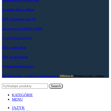
Kompletný set na DTF tlač
Termolis 38cm x 38cm
DTF Zapekacia rúra A3
Štartovací set EPSON L8180
Set DTF farieb MAXI
DTF lepidlo biele
DTF set na čistenie
Cirkulácia bielej farby
DTFTlačiareň.sk
- © 2024 Vytvorila spoločnosť
Alibition.sk
. Prémiové weby a eshopy.
Search
KATEGÓRIE
MENU
JAZYK