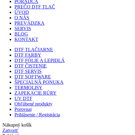
PORADCA
PREČO DTF TLAČ
ÚVOD
O NÁS
PREVÁDZKA
SERVIS
BLOG
KONTAKT
DTF TLAČIARNE
DTF FARBY
DTF FÓLIE A LEPIDLÁ
DTF ČISTENIE
DTF SERVIS
DTF SOFTWARE
ŠPECIALNÁ PONUKA
TERMOLISY
ZAPEKACIE RÚRY
UV DTF
Obľúbené produkty
Porovnaj
Prihlásenie / Registrácia
Nákupný košík
Zatvoriť