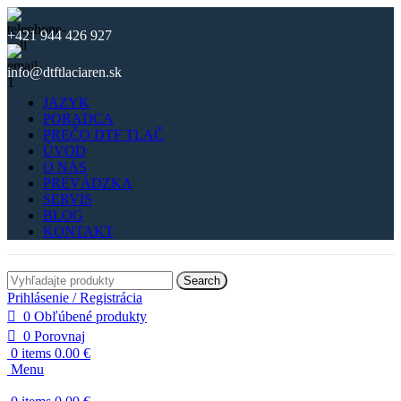
+421 944 426 927
info@dtftlaciaren.sk
JAZYK
PORADCA
PREČO DTF TLAČ
ÚVOD
O NÁS
PREVÁDZKA
SERVIS
BLOG
KONTAKT
Search
Prihlásenie / Registrácia
0
Obľúbené produkty
0
Porovnaj
0
items
0.00
€
Menu