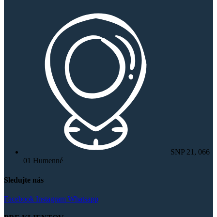
SNP 21, 066
01 Humenné
Sledujte nás
Facebook
Instagram
Whatsapp