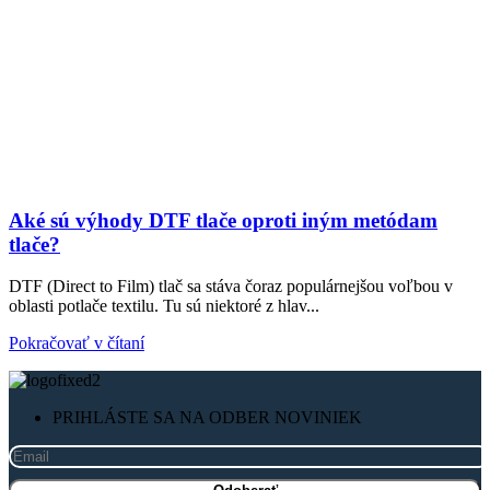
Aké sú výhody DTF tlače oproti iným metódam
tlače?
DTF (Direct to Film) tlač sa stáva čoraz populárnejšou voľbou v
oblasti potlače textilu. Tu sú niektoré z hlav...
Pokračovať v čítaní
PRIHLÁSTE SA NA ODBER NOVINIEK