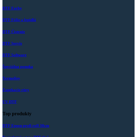
DTF Farby
DTF Fólie a lepidlá
DTF Čistenie
DTF Servis
DTF Software
Špeciálna ponuka
Termolisy
Zapekacie rúry
UV DTF
Top produkty
DTF Epson profi roll 30cm