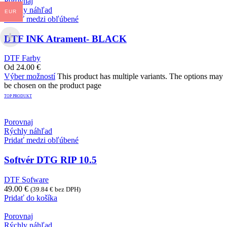
Porovnaj
Rýchly náhľad
EUR
Pridať medzi obľúbené
DTF INK Atrament- BLACK
DTF Farby
Od
24.00
€
Výber možností
This product has multiple variants. The options may
be chosen on the product page
TOP PRODUKT
Porovnaj
Rýchly náhľad
Pridať medzi obľúbené
Softvér DTG RIP 10.5
DTF Sofware
49.00
€
(
39.84
€
bez DPH)
Pridať do košíka
Porovnaj
Rýchly náhľad