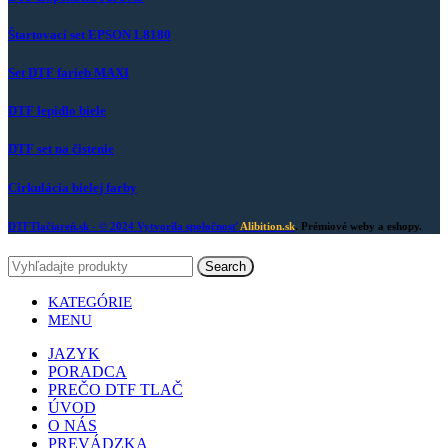
Štartovací set EPSON L8180
Set DTF farieb MAXI
DTF lepidlo biele
DTF set na čistenie
Cirkulácia bielej farby
DTFTlačiareň.sk
- © 2024 Vytvorila spoločnosť
Alibition.sk
. Prémiové weby a eshopy.
Search
KATEGÓRIE
MENU
JAZYK
PORADCA
PREČO DTF TLAČ
ÚVOD
O NÁS
PREVÁDZKA