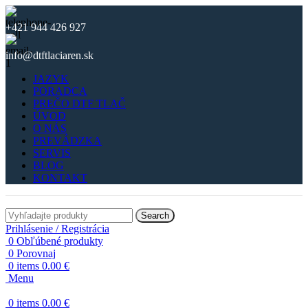
+421 944 426 927
info@dtftlaciaren.sk
JAZYK
PORADCA
PREČO DTF TLAČ
ÚVOD
O NÁS
PREVÁDZKA
SERVIS
BLOG
KONTAKT
Search
Prihlásenie / Registrácia
0
Obľúbené produkty
0
Porovnaj
0
items
0.00
€
Menu
0
items
0.00
€