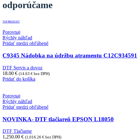
odporúčame
TOP PRODUKT
Porovnaj
Rýchly náhľad
Pridať medzi obľúbené
C9345 Nádobka na údržbu atramentu C12C934591
DTF Servis a dovoz
18.00
€
(
14.63
€
bez DPH)
Pridať do košíka
Porovnaj
Rýchly náhľad
Pridať medzi obľúbené
NOVINKA- DTF tlačiareň EPSON L18050
DTF Tlačiarne
1,250.00
€
(
1,016.26
€
bez DPH)