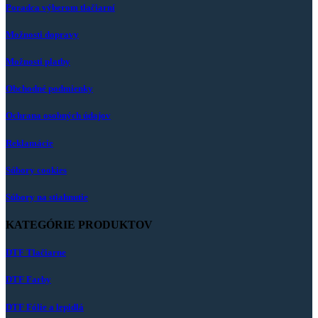
Poradca výberom tlačiarní
Možnosti dopravy
Možnosti platby
Obchodné podmienky
Ochrana osobných údajov
Reklamácie
Súbory cookies
Súbory na stiahnutie
KATEGÓRIE PRODUKTOV
DTF Tlačiarne
DTF Farby
DTF Fólie a lepidlá