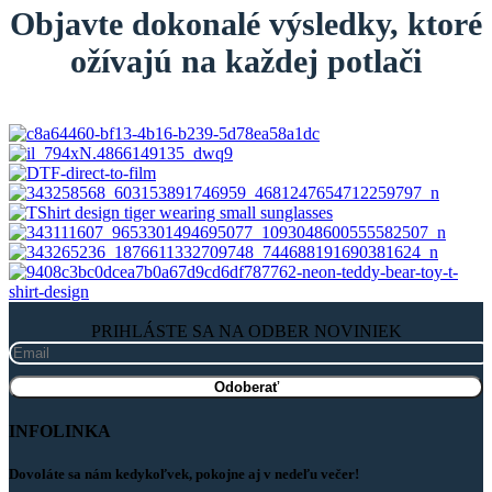
Objavte dokonalé výsledky, ktoré
ožívajú na každej potlači
PRIHLÁSTE SA NA ODBER NOVINIEK
INFOLINKA
Dovoláte sa nám kedykoľvek, pokojne aj v nedeľu večer!