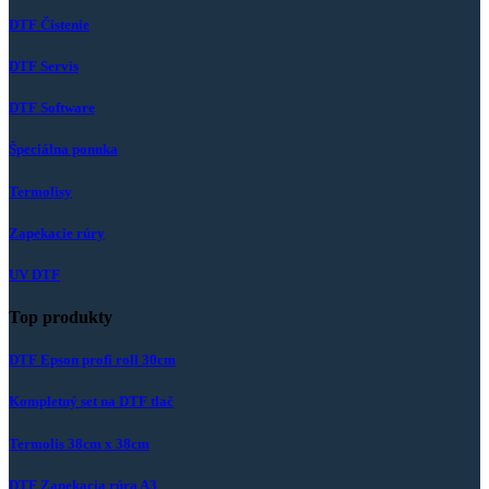
DTF Čistenie
DTF Servis
DTF Software
Špeciálna ponuka
Termolisy
Zapekacie rúry
UV DTF
Top produkty
DTF Epson profi roll 30cm
Kompletný set na DTF tlač
Termolis 38cm x 38cm
DTF Zapekacia rúra A3