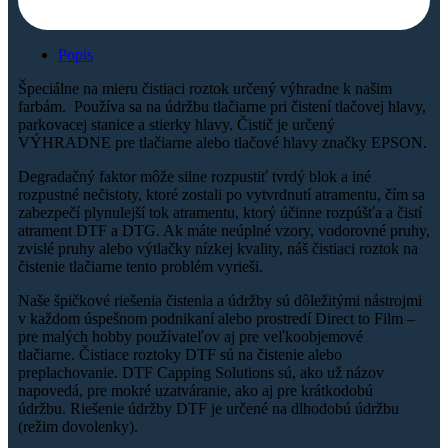
Popis
Špeciálne na mieru čistiaci roztok určený výhradne k našim
farbám. Používa sa na údržbu tlačiarne pri čistení tlačovej hlavy,
parkovacej stanice a stierky hlavy. Čistič je určený
VÝHRADNE pre tlačiarne alebo tlačové hlavy značky EPSON.
Degradačný faktor môže silne rozpustiť tvrdý blok a iné
rozpustné nečistoty, ktoré zostali po vytvrdnutí atramentu, čím sa
zabezpečí plynulejší tok atramentu, ktorý účinne rozpúšťa a čistí
atrament DTF a DTG. Ak máte neúplné vzory, vodorovné pruhy,
zvislé pruhy alebo výtlačky nízkej kvality, náš čistiaci roztok na
čistenie tlačiarne tento problém vyrieši.
Naše špičkové riešenia čistenia a údržby sú dôležitými nástrojmi
v každom úspešnom podnikaní alebo prostredí Direct to Film –
pre malých hobby používateľov aj pre veľkoobjemové
tlačiarne. Čistiace roztoky DTF sú na čistenie alebo
preplachovanie. DTF Capping Solutions sú, ako už názov
napovedá, pre mokré uzatváranie, ako aj pre krátkodobú
údržbu. Riešenie údržby DTF je určené na dlhodobú údržbu
(režim dovolenky).