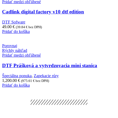
Pridať medzi obľúbené
Cadlink digital factory v10 dtf edition
DTF Sofware
49.00
€
(
39.84
€
bez DPH)
Pridať do košíka
Porovnaj
Rýchly náhľad
Pridať medzi obľúbené
DTF Prášková a vytvrdzovacia mini stanica
Špeciálna ponuka
,
Zapekacie rúry
1,200.00
€
(
975.61
€
bez DPH)
Pridať do košíka