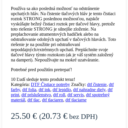
Používa sa ako posledná možnosť na odstránenie
upchatých hláv. Na čistenie tlačových hláv je tento čistiaci
roztok STRONG poslednou možnosťou, najskôr
vyskúšajte bežný čistiaci roztok pre tlačové hlavy, pretože
toto riešenie STRONG je silnejšie zloženie. Na
preplachovanie atramentových hadičiek alebo na
odstraňovanie odolných upchatí v tlačových hlavách. Toto
riešenie je na použitie pri odstraňovaní
nepoddajných/extrémnych upchatí. Prepláchnite svoje
tlačové hlavy týmto roztokom (ak je váš systém založený
na damperi). Nepoužívajte na mokré uzatváranie.
Potrebné pred použitím pretrepať!
10
Ľudí sleduje tento produkt teraz!
Kategória:
DTF Čistiace potreby
Značky:
dtf čistenie
,
dtf
farby
,
dtf folia
,
dtf ink
,
dtf lepidlo
,
dtf nahradne diely
,
dtf
print
,
dtf príslušenstvo
,
dtf roll
,
dtf servis
,
dtf spotrebný
materiál
,
dtf tlac
,
dtf tlaciaren
,
dtf tlaciarne
25.50
€
20.73
€
(
bez DPH)