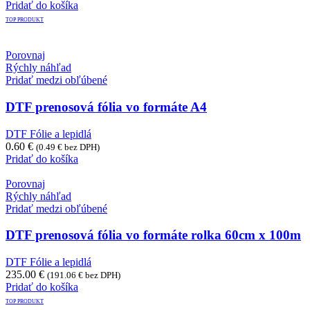
Pridať do košíka
TOP PRODUKT
Porovnaj
Rýchly náhľad
Pridať medzi obľúbené
DTF prenosová fólia vo formáte A4
DTF Fólie a lepidlá
0.60
€
(
0.49
€
bez DPH)
Pridať do košíka
Porovnaj
Rýchly náhľad
Pridať medzi obľúbené
DTF prenosová fólia vo formáte rolka 60cm x 100m
DTF Fólie a lepidlá
235.00
€
(
191.06
€
bez DPH)
Pridať do košíka
TOP PRODUKT