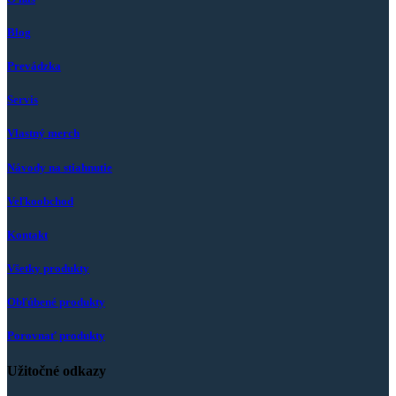
Blog
Prevádzka
Servis
Vlastný merch
Návody na stiahnutie
Veľkoobchod
Kontakt
Všetky produkty
Obľúbené produkty
Porovnať produkty
Užitočné odkazy