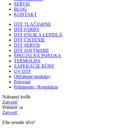
SERVIS
BLOG
KONTAKT
DTF TLAČIARNE
DTF FARBY
DTF FÓLIE A LEPIDLÁ
DTF ČISTENIE
DTF SERVIS
DTF SOFTWARE
ŠPECIALNÁ PONUKA
TERMOLISY
ZAPEKACIE RÚRY
UV DTF
Obľúbené produkty
Porovnaj
Prihlásenie / Registrácia
Nákupný košík
Zatvoriť
Prihlásiť sa
Zatvoriť
Ešte nemáte účet?